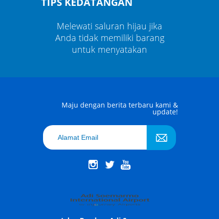
TIPS KEDATANGAN
au jika
Melewati saluran hijau jika
Melewa
 barang
Anda tidak memiliki barang
Anda t
kan
untuk menyatakan
un
Maju dengan berita terbaru kami &
update!