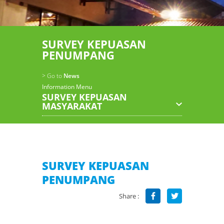
SURVEY KEPUASAN
PENUMPANG
> Go to
News
Information Menu
SURVEY KEPUASAN
MASYARAKAT
SURVEY KEPUASAN
PENUMPANG
Share :