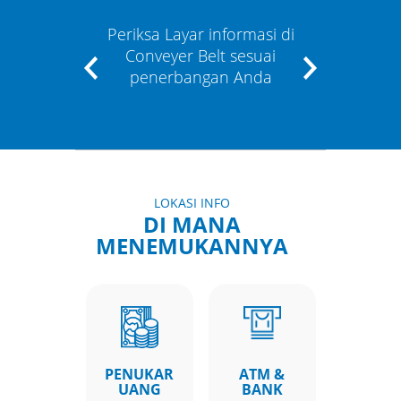
Periksa Layar informasi di
Apabil
an
Conveyer Belt sesuai
Anda 
asi"
penerbangan Anda
staf
LOKASI INFO
DI MANA
MENEMUKANNYA
PENUKAR
ATM &
UANG
BANK