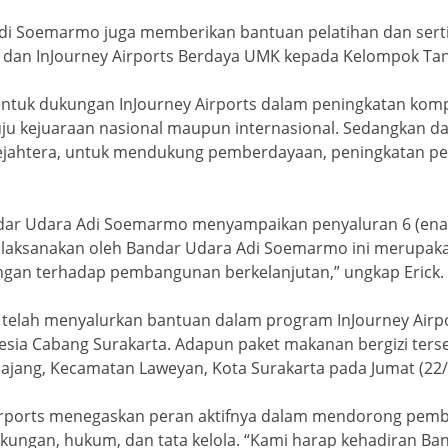
i Soemarmo juga memberikan bantuan pelatihan dan serti
h dan InJourney Airports Berdaya UMK kepada Kelompok Tani
entuk dukungan InJourney Airports dalam peningkatan komp
uju kejuaraan nasional maupun internasional. Sedangkan 
Sejahtera, untuk mendukung pemberdayaan, peningkatan pe
dar Udara Adi Soemarmo menyampaikan penyaluran 6 (enam) 
ng dilaksanakan oleh Bandar Udara Adi Soemarmo ini merup
ngan terhadap pembangunan berkelanjutan,” ungkap Erick.
telah menyalurkan bantuan dalam program InJourney Airpo
esia Cabang Surakarta. Adapun paket makanan bergizi ters
Pajang, Kecamatan Laweyan, Kota Surakarta pada Jumat (22/
y Airports menegaskan peran aktifnya dalam mendorong pe
gkungan, hukum, dan tata kelola. “Kami harap kehadiran 