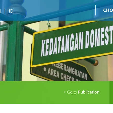
CHO
N
ID
> Go to
Publication