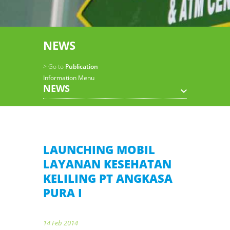
NEWS
> Go to
Publication
Information Menu
NEWS
LAUNCHING MOBIL
LAYANAN KESEHATAN
KELILING PT ANGKASA
PURA I
14 Feb 2014